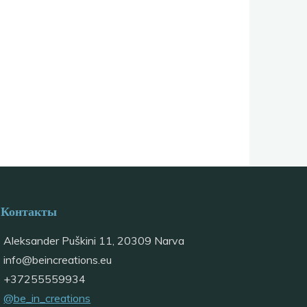
Контакты
Aleksander Puškini 11, 20309 Narva
info@
beincreations.eu
+37255559934
@be_in_creations