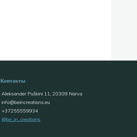
Контакты
Aleksander Puškini 11, 20309 Narva
info@
beincreations.eu
+37255559934
@be_in_creations