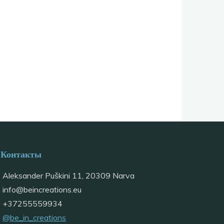
Контакты
Aleksander Puškini 11, 20309 Narva
info@
beincreations.eu
+37255559934
@be_in_creations