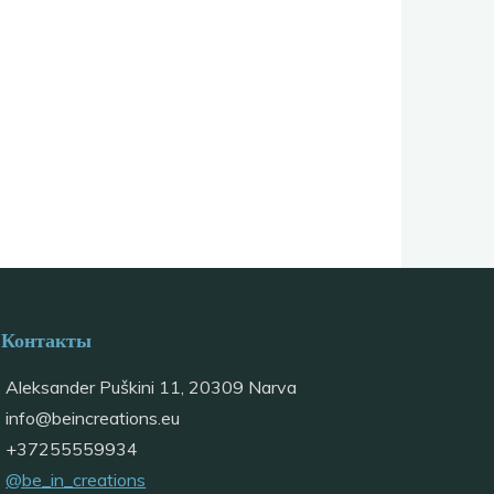
Контакты
Aleksander Puškini 11, 20309 Narva
info@
beincreations.eu
+37255559934
@be_in_creations