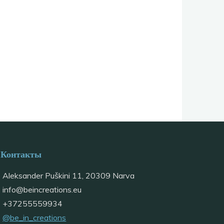
Контакты
Aleksander Puškini 11, 20309 Narva
info@
beincreations.eu
+37255559934
@be_in_creations