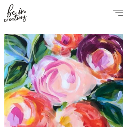
Be in
creations