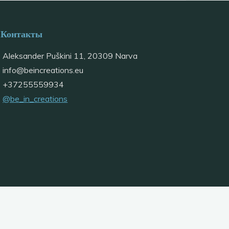
Контакты
Aleksander Puškini 11, 20309 Narva
info@
beincreations.eu
+37255559934
@be_in_creations