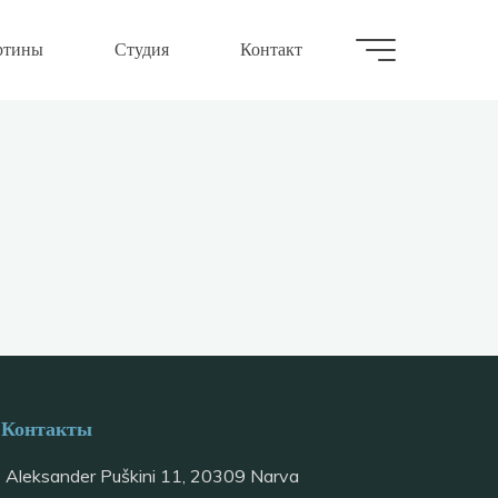
ртины
Студия
Контакт
Контакты
Aleksander Puškini 11, 20309 Narva