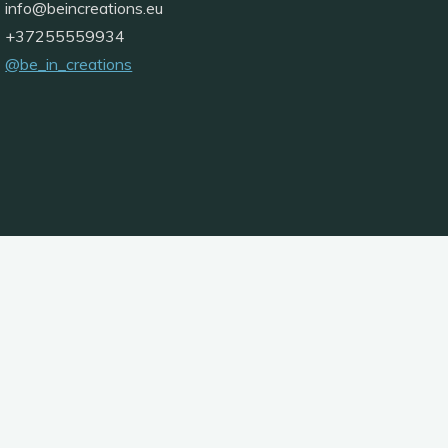
info@
beincreations.eu
+37255559934
@be_in_creations