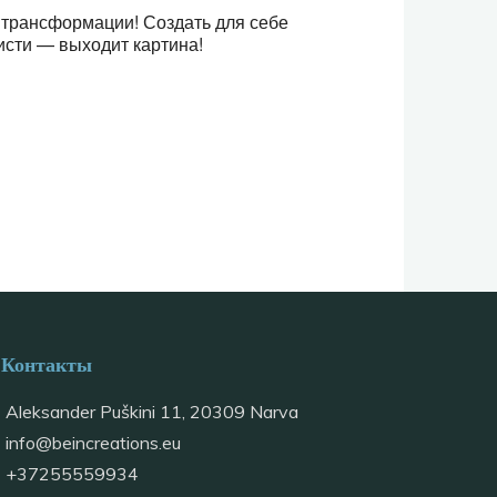
 трансформации! Создать для себе
исти — выходит картина!
Контакты
Aleksander Puškini 11, 20309 Narva
info@
beincreations.eu
+37255559934